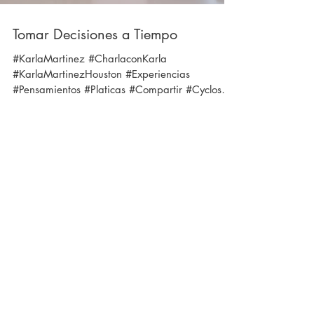
Tomar Decisiones a Tiempo
#KarlaMartinez #CharlaconKarla
#KarlaMartinezHouston #Experiencias
#Pensamientos #Platicas #Compartir #Cyclos
#PerderelTiempo...
Load video
¿Porque nos pasa siempre lo mismo?