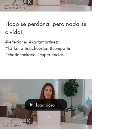
¡Todo se perdona, pero nada se
olvida!
#reflexiones #karlamartinez
#karlamartinezhouston #compartir
#charlaconkarla #experiencias
#caerparaaprender #vivirparacrecer
#selfhelp...
Load video