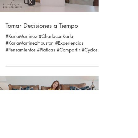
Tomar Decisiones a Tiempo
#KarlaMartinez #CharlaconKarla
#KarlaMartinezHouston #Experiencias
#Pensamientos #Platicas #Compartir #Cyclos
#PerderelTiempo...
Load video