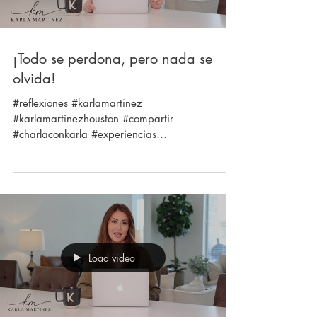
¡Todo se perdona, pero nada se
olvida!
#reflexiones #karlamartinez
#karlamartinezhouston #compartir
#charlaconkarla #experiencias
#caerparaaprender #vivirparacrecer
#selfhelp...
Load video