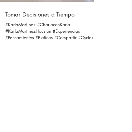
Tomar Decisiones a Tiempo
#KarlaMartinez #CharlaconKarla
#KarlaMartinezHouston #Experiencias
#Pensamientos #Platicas #Compartir #Cyclos
#PerderelTiempo...
Load video
¿Porque nos pasa siempre lo mismo?